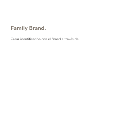
Family Brand.
Crear identificación con el Brand a través de
actividades, colecciones, producto que toman la
marca y la deriva según la aplicación o uso.
Claim-Mood.
El Claim junto al mood identifican las campanas de
promoción de producto alineado a la estrategia
marketing.