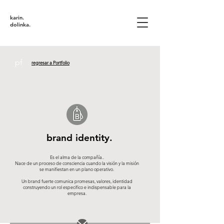
karin
.
dolinka.
pf
regresar a Portfolio
brand identity.
Es el alma de la compañía..
Nace de un proceso de consciencia cuando la visión y la misión
se manifiestan en un plano operativo.
Un brand fuerte comunica promesas, valores, identidad
construyendo un rol especifico e indispensable para la
empresa.