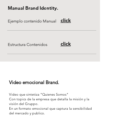
Manual Brand Identity.
click
Ejemplo contenido Manual
click
Estructura Contenidos
Video emocional Brand.
Video que sintetiza "Quienes Somos"
Con topics de la empresa que detalla la misión y la
visión del Gruppo.
En un formato emocional que captura la sensibilidad
del mercado y publico.
Video realizado para la realidad inmersiva de
Milano Design Week 2022 para el Gruppo Saviola.
Italia.