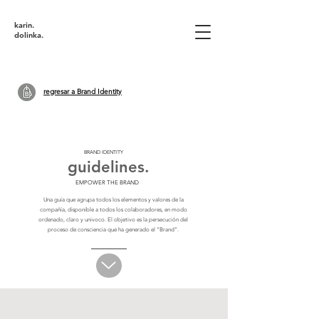
karin
.
dolinka.
regresar a Brand Identity
BRAND IDENTITY
guidelines.
EMPOWER THE BRAND
Una guía que agrupa todos los elementos y valores de la
compañía, disponible a todos los colaboradores, en modo
ordenado, claro y univoco.
El objetivo es la persecución del
proceso de consciencia que ha generado el “Brand”.