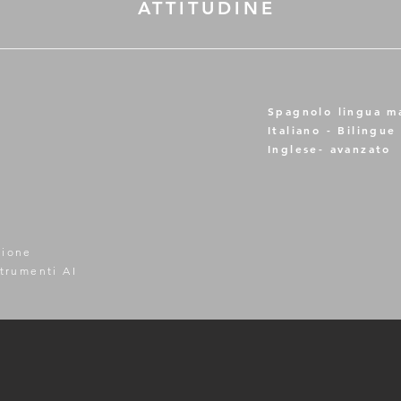
ATTITUDINE
Spagnolo lingua m
Italiano - Bilingue
Inglese- avanzato
zione
strumenti AI