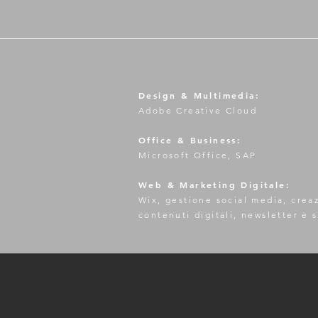
Design & Multimedia:
Adobe Creative Cloud
Office & Business:
Microsoft Office, SAP
Web & Marketing Digitale:
Wix, gestione social media, crea
contenuti digitali, newsletter e 