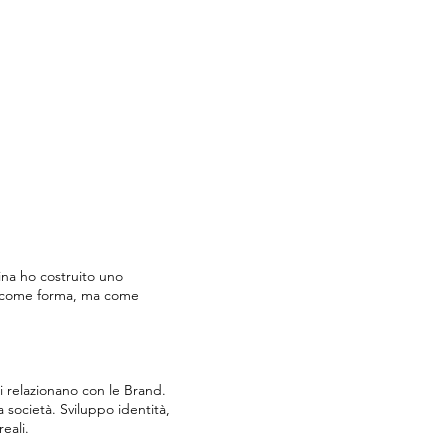
ina ho costruito uno
lo come forma, ma come
 relazionano con le Brand.
 società. Sviluppo identità,
eali.