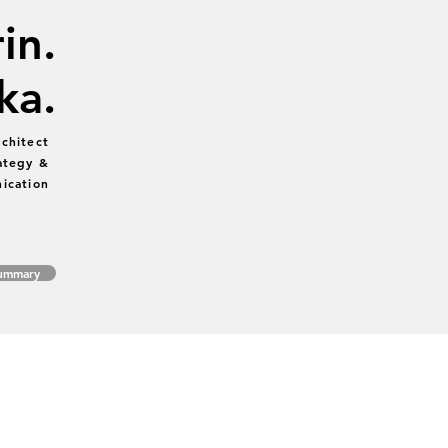
in.
ka.
chitect
ategy &
ication
Summary