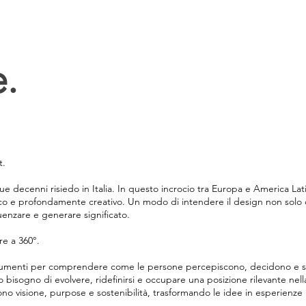
.
t.
e decenni risiedo in Italia. In questo incrocio tra Europa e America Lat
gico e profondamente creativo. Un modo di intendere il design non so
uenzare e generare significato.
re a 360°.
strumenti per comprendere come le persone percepiscono, decidono e si
isogno di evolvere, ridefinirsi e occupare una posizione rilevante nella
no visione, purpose e sostenibilità, trasformando le idee in esperienze r