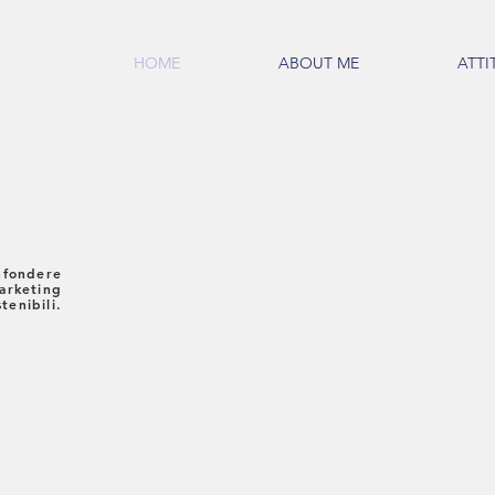
HOME
ABOUT ME
ATTI
infondere
marketing
stenibili.