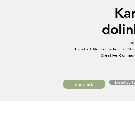
Kar
dolin
Ar
Head of Neuromarketing Str
Creative Commun
Executive 
mör. hub