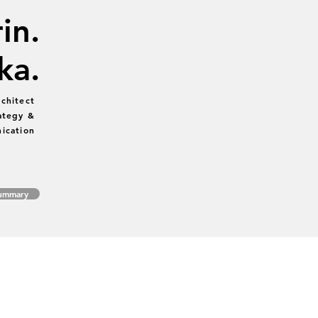
in.
ka.
chitect
ategy &
ication
Summary