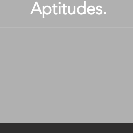
Aptitudes.
Español -Idiom
Italiano - Bilin
Ingles- avanzad
creación de
 y