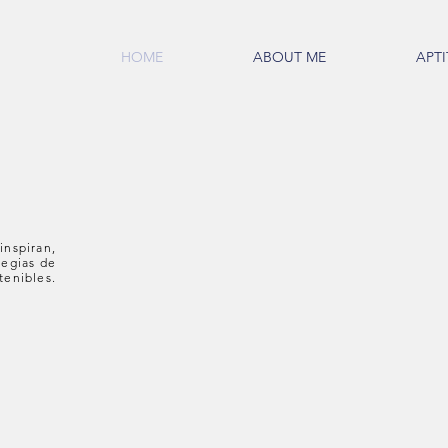
HOME
ABOUT ME
APT
inspiran,
tegias de
tenibles.