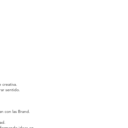
 creativa.
ar sentido.
an con las Brand.
ad.
nsformando ideas en