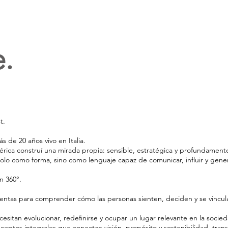
.
t.
 de 20 años vivo en Italia.
rica construí una mirada propia: sensible, estratégica y profundamente
lo como forma, sino como lenguaje capaz de comunicar, influir y gener
n 360°.
entas para comprender cómo las personas sienten, deciden y se vincul
sitan evolucionar, redefinirse y ocupar un lugar relevante en la socied
nceptos integrales que conectan visión, propósito y sostenibilidad, tra