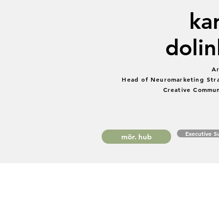
kar
dolin
Ar
Head of Neuromarketing Str
Creative Commun
Executive 
mör. hub